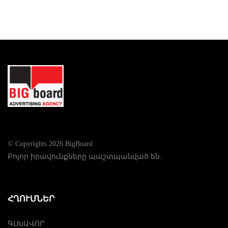
© Copyrights 2026 BigBoard
Բոլոր իրավունքները պաշտպանված են.
ՀՂՈՒՄՆԵՐ
ԳԼԽԱՎՈՐ