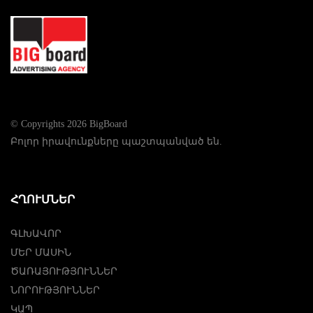
© Copyrights 2026 BigBoard
Բոլոր իրավունքները պաշտպանված են.
ՀՂՈՒՄՆԵՐ
ԳԼԽԱՎՈՐ
ՄԵՐ ՄԱՍԻՆ
ԾԱՌԱՅՈՒԹՅՈՒՆՆԵՐ
ՆՈՐՈՒԹՅՈՒՆՆԵՐ
ԿԱՊ